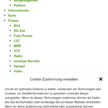
Bürgerbegehren
Petition
Informationen
Karte
Presse
Bild
Die Zeit
Freie Presse
LVZ
MDR
OTZ
Radio
sonstige Berichte
Spiegel
Video
Wochenspiegel
Cookie-Zustimmung verwalten
ARCHIV
Um dir ein optimales Erlebnis zu bieten, verwenden wir Technologien wie
Archiv
Cookies, um Geräteinformationen zu speichern und/oder darauf
zuzugreifen. Wenn du diesen Technologien zustimmst, können wir Daten
wie das Surfverhalten oder eindeutige IDs auf dieser Website verarbeiten.
Wenn du deine Zustimmung nicht erteilst oder zurückziehst, können