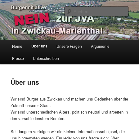
Zum
Bürgerinitiative
primären
Such
Inhalt
springen
Keine JVA in Zwickau-Marienthal
Hauptmenü
Über uns
Home
Unsere Fragen
Argumente
Presse
Unterschreiben
Über uns
Wir sind Bürger aus Zwickau und machen uns Gedanken über die
Zukunft unserer Stadt.
Wir sind unterschiedlichen Alters, politisch neutral und arbeiten in
den verschiedenstem Berufen.
Seit langem verfolgen wir die kleinen Informationsschnipsel, die
uns hingeworfen werden. Ein jeder von uns fragte sich: „Wer