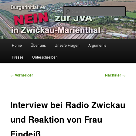
Zum
Bürgerinitiative
primären
Such
Inhalt
springen
Keine JVA in Zwickau-Marienthal
Hauptmenü
Home
Über uns
Unsere Fragen
Argumente
Presse
Unterschreiben
Beitragsnavigation
←
Vorheriger
Nächster
→
Interview bei Radio Zwickau
und Reaktion von Frau
Findeiß