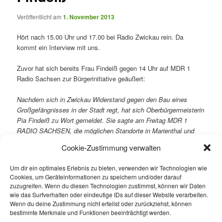
Veröffentlicht am
1. November 2013
Hört nach 15.00 Uhr und 17.00 bei Radio Zwickau rein. Da
kommt ein Interview mit uns.
Zuvor hat sich bereits Frau Findeiß gegen 14 Uhr auf MDR 1
Radio Sachsen zur Bürgerinitiative geäußert:
Nachdem sich in Zwickau Widerstand gegen den Bau eines
Großgefängnisses in der Stadt regt, hat sich Oberbürgermeisterin
Pia Findeiß zu Wort gemeldet. Sie sagte am Freitag MDR 1
RADIO SACHSEN, die möglichen Standorte in Marienthal und
Pöhlau befänden sich außerhalb von Wohngebieten. Zudem
Cookie-Zustimmung verwalten
sollen je nach Standortentscheidung die Anwohner in die
Planungen einbezogen werden. Eine Bürgerinitiative aus dem
Um dir ein optimales Erlebnis zu bieten, verwenden wir Technologien wie
Stadtteil Marienthal will wegen vieler offener Fragen
Cookies, um Geräteinformationen zu speichern und/oder darauf
Unterschriften gegen das geplante Zweiländergefängnis
zuzugreifen. Wenn du diesen Technologien zustimmst, können wir Daten
sammeln. Am Dienstag soll das Kabinett in Dresden erneut über
wie das Surfverhalten oder eindeutige IDs auf dieser Website verarbeiten.
das Vorhaben beraten.
(Link zum MDR)
Wenn du deine Zustimmung nicht erteilst oder zurückziehst, können
bestimmte Merkmale und Funktionen beeinträchtigt werden.