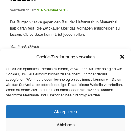
Veröffentlicht am
2. November 2015
Die Bürgerinitiative gegen den Bau der Haftanstalt in Marienthal
hält daran fest, die Zwickauer über das Vorhaben entscheiden zu
lassen. Ob es dazu kommt, ist jedoch offen.
Von Frank Dörfelt
erschienen am 28.10.2015
Cookie-Zustimmung verwalten
Zwickau. Die Bürgerinitiative gegen den Neubau der
Um dir ein optimales Erlebnis zu bieten, verwenden wir Technologien wie
Justizvollzugsanstalt auf dem Areal des früheren RAW-Geländes
Cookies, um Geräteinformationen zu speichern und/oder darauf
lässt sich nicht unterkriegen.
zuzugreifen. Wenn du diesen Technologien zustimmst, können wir Daten
wie das Surfverhalten oder eindeutige IDs auf dieser Website verarbeiten.
weiter unter
freiepresse.de
Wenn du deine Zustimmung nicht erteilst oder zurückziehst, können
bestimmte Merkmale und Funktionen beeinträchtigt werden.
Dieser Eintrag wurde von
Die Bürgerinitiative
unter
Bürgerinitiative
,
Freie Presse
veröffentlicht. Setze ein Lesezeichen für den
Akzeptieren
Permalink
.
Ablehnen