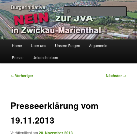
Zum
Bürgerinitiative
primären
Such
Inhalt
springen
Keine JVA in Zwickau-Marienthal
Hauptmenü
Home
Über uns
Unsere Fragen
Argumente
Presse
Unterschreiben
Beitragsnavigation
←
Vorheriger
Nächster
→
Presseerklärung vom
19.11.2013
Veröffentlicht am
20. November 2013