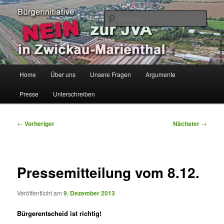
Zum
Bürgerinitiative
primären
Such
Inhalt
springen
Keine JVA in Zwickau-Marienthal
Hauptmenü
Home
Über uns
Unsere Fragen
Argumente
Presse
Unterschreiben
Beitragsnavigation
←
Vorheriger
Nächster
→
Pressemitteilung vom 8.12.
Veröffentlicht am
9. Dezember 2013
Bürgerentscheid ist richtig!