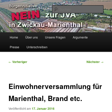
Zum
Bürgerinitiative
primären
Such
Inhalt
springen
Keine JVA in Zwickau-Marienthal
Hauptmenü
Home
Über uns
Unsere Fragen
Argumente
Presse
Unterschreiben
Beitragsnavigation
←
Vorheriger
Nächster
→
Einwohnerversammlung für
Marienthal, Brand etc.
Veröffentlicht am
17. Januar 2016