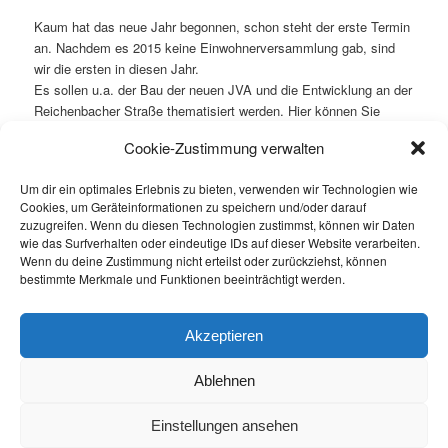
Kaum hat das neue Jahr begonnen, schon steht der erste Termin
an. Nachdem es 2015 keine Einwohnerversammlung gab, sind
wir die ersten in diesen Jahr.
Es sollen u.a. der Bau der neuen JVA und die Entwicklung an der
Reichenbacher Straße thematisiert werden. Hier können Sie
außerdem Ihre Fragen an unsere OB stellen.
Cookie-Zustimmung verwalten
Was?
Einwohnerversammlung Marienthal, Brand,
Um dir ein optimales Erlebnis zu bieten, verwenden wir Technologien wie
Reichenbacher Straße / Freiheitssiedlung, Weißenborn
Cookies, um Geräteinformationen zu speichern und/oder darauf
Wann?
Mittwoch, 20. Januar 2016 um 18 Uhr
zuzugreifen. Wenn du diesen Technologien zustimmst, können wir Daten
Wo?
im Speißesaal der „Rudolph-Weiß-Förderschule“
wie das Surfverhalten oder eindeutige IDs auf dieser Website verarbeiten.
(Marienthaler Straße 164 a), ehemals „Schule am
Wenn du deine Zustimmung nicht erteilst oder zurückziehst, können
Eschenweg“ und „Otto-Grotewohl-Schule“
bestimmte Merkmale und Funktionen beeinträchtigt werden.
Dieser Eintrag wurde von
Die Bürgerinitiative
unter
Informationen
Akzeptieren
veröffentlicht. Setze ein Lesezeichen für den
Permalink
.
Ablehnen
Datenschutzerklärung
Stolz präsentiert von WordPress
Einstellungen ansehen